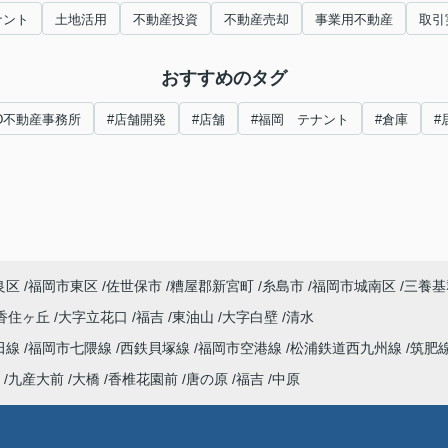
ナント
土地活用
不動産投資
不動産売却
事業用不動産
取引
おすすめのタグ
&D不動産事務所
#店舗開発
#店舗
#福岡 テナント
#倉庫
#
良区
福岡市東区
佐世保市
糟屋郡新宮町
糸島市
福岡市城南区
三養基
香住ヶ丘
大字立花口
福吉
東油山
大字白壁
清水
田線
福岡市七隈線
西鉄貝塚線
福岡市空港線
松浦鉄道西九州線
筑肥
九産大前
大橋
香椎花園前
唐の原
福吉
中原