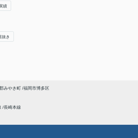
実績
居抜き
郡みやき町
福岡市博多区
線
長崎本線