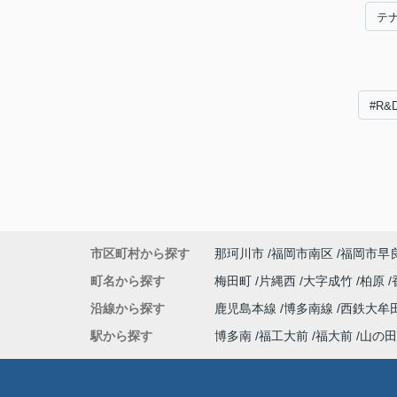
テ
#R
市区町村から探す
那珂川市
福岡市南区
福岡市早
町名から探す
梅田町
片縄西
大字成竹
柏原
沿線から探す
鹿児島本線
博多南線
西鉄大牟
駅から探す
博多南
福工大前
福大前
山の田