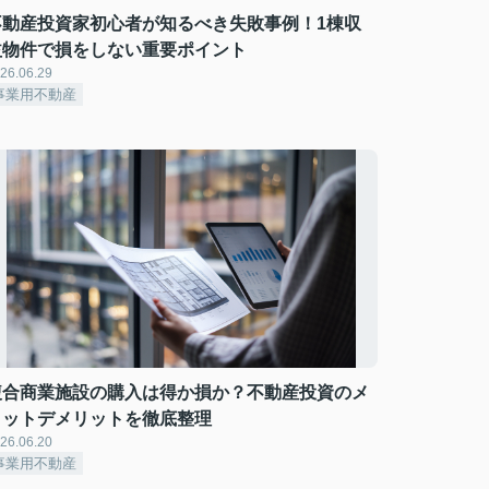
不動産投資家初心者が知るべき失敗事例！1棟収
益物件で損をしない重要ポイント
26.06.29
事業用不動産
複合商業施設の購入は得か損か？不動産投資のメ
リットデメリットを徹底整理
26.06.20
事業用不動産