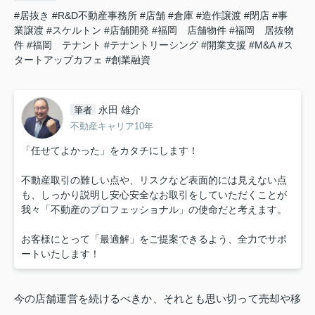
#居抜き
#R&D不動産事務所
#店舗
#倉庫
#造作譲渡
#閉店
#事
業譲渡
#スケルトン
#店舗開発
#福岡 店舗物件
#福岡 居抜物
件
#福岡 テナント
#テナントリーシング
#開業支援
#M&A
#ス
タートアップカフェ
#創業融資
永田 雄介
筆者
不動産キャリア10年
「任せてよかった」をカタチにします！
不動産取引の難しい点や、リスクなど表面的には見えない点
も、しっかり説明し安心安全なお取引をしていただくことが
我々「不動産のプロフェッショナル」の使命だと考えます。
お客様にとって「最適解」をご提案できるよう、全力でサポ
ートいたします！
今の店舗運営を続けるべきか、それとも思い切って売却や移