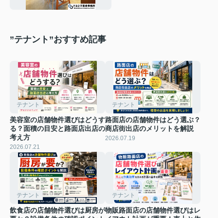
”テナント”おすすめ記事
テナント
テナント
美容室の店舗物件選びはどうす
路面店の店舗物件はどう選ぶ？
る？面積の目安と路面店出店の
商店街出店のメリットを解説
考え方
2026.07.19
2026.07.21
テナント
テナント
飲食店の店舗物件選びは厨房が
物販路面店の店舗物件選びはレ