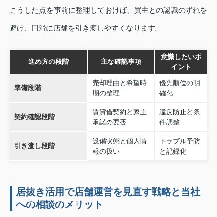
こうした点を事前に整理しておけば、買主との認識のずれを
避け、円滑に店舗を引き渡しやすくなります。
意識したいポ
進め方の段階
主な確認事項
イント
売却理由と希望時
優先順位の明
準備段階
期の整理
確化
賃貸借契約と家主
違反防止と条
契約確認段階
承諾の要否
件調整
設備状態と個人情
トラブル予防
引き渡し段階
報の扱い
と記録化
居抜き活用で店舗運営を見直す戦略と当社
への相談のメリット