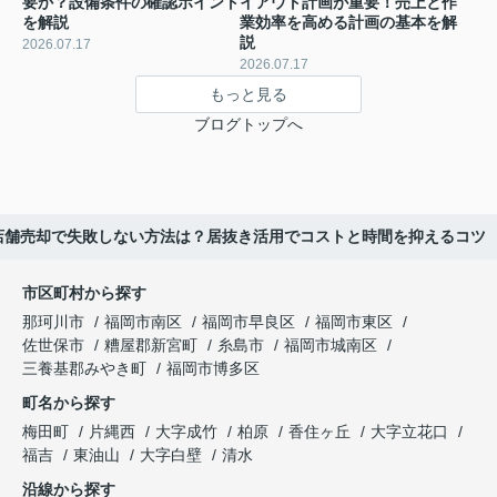
要か？設備条件の確認ポイント
イアウト計画が重要！売上と作
を解説
業効率を高める計画の基本を解
説
2026.07.17
2026.07.17
もっと見る
ブログトップへ
店舗売却で失敗しない方法は？居抜き活用でコストと時間を抑えるコツ
市区町村から探す
那珂川市
福岡市南区
福岡市早良区
福岡市東区
佐世保市
糟屋郡新宮町
糸島市
福岡市城南区
三養基郡みやき町
福岡市博多区
町名から探す
梅田町
片縄西
大字成竹
柏原
香住ヶ丘
大字立花口
福吉
東油山
大字白壁
清水
沿線から探す