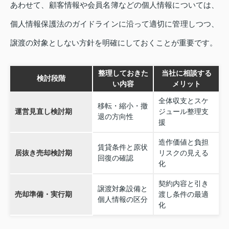
あわせて、顧客情報や会員名簿などの個人情報については、
個人情報保護法のガイドラインに沿って適切に管理しつつ、
譲渡の対象としない方針を明確にしておくことが重要です。
整理しておきた
当社に相談する
検討段階
い内容
メリット
全体収支とスケ
移転・縮小・撤
運営見直し検討期
ジュール整理支
退の方向性
援
造作価値と負担
賃貸条件と原状
居抜き売却検討期
リスクの見える
回復の確認
化
契約内容と引き
譲渡対象設備と
売却準備・実行期
渡し条件の最適
個人情報の区分
化