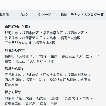
事務所
ブログ
タグ一覧
福岡 テナントのブログ一覧
市区町村から探す
那珂川市
福岡市南区
福岡市早良区
福岡市東区
佐世保市
糟屋郡新宮町
糸島市
福岡市城南区
三養基郡みやき町
福岡市博多区
町名から探す
梅田町
片縄西
大字成竹
柏原
香住ヶ丘
大字立花口
福吉
東油山
大字白壁
清水
沿線から探す
鹿児島本線
博多南線
西鉄大牟田線
福岡市七隈線
西鉄貝塚線
福岡市空港線
松浦鉄道西九州線
筑肥線
長崎本線
駅から探す
博多南
福工大前
福大前
山の田
九産大前
大橋
香椎花園前
唐の原
福吉
中原