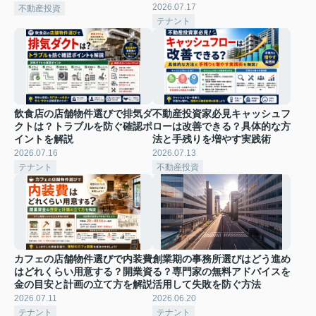
2026.07.17
不動産投資
テナント
飲食店の店舗物件選びで排気ダ
不動産投資家必見キャッシュフ
クトは？トラブルを防ぐ確認ポ
ローは改善できる？具体的な方
イントを解説
法と手残りを増やす実践術
2026.07.16
2026.07.13
テナント
不動産投資
カフェの店舗物件選びで内装費
創業期の事務所選びはどう進め
はどれくらい用意する？開業資
る？専門家の無料アドバイスを
金の目安と計画の立て方を解説
活用して失敗を防ぐ方法
2026.07.11
2026.06.20
テナント
テナント