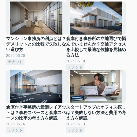
マンション事務所の利点とは？
倉庫付き事務所の立地選びで悩
デメリットとの比較で失敗しな
んでいませんか？交通アクセス
い選び方
を比較して最適な候補を見極め
る方法
2026.06.20
2026.06.18
テナント
テナント
倉庫付き事務所の最適レイアウ
スタートアップのオフィス探し
トは？事務スペースと倉庫スペ
は？失敗しない方法と費用の考
ースの比率の考え方を解説
え方を解説
2026.06.16
2026.06.13
テナント
テナント