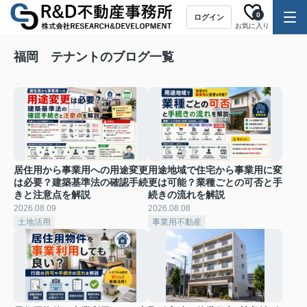
0
ログイン
お気に入り
福岡 テナントのブログ一覧
居住用から事業用への用途変更
用途地域で住宅から事業用に変
は必要？建築基準法の確認手続
更は可能？業種ごとの可否と手
きと注意点を解説
続きの流れを解説
2026.08.09
2026.08.08
土地活用
事業用不動産