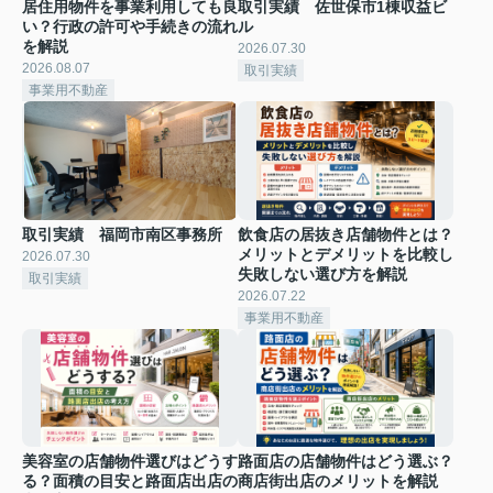
居住用物件を事業利用しても良
取引実績 佐世保市1棟収益ビ
い？行政の許可や手続きの流れ
ル
を解説
2026.07.30
2026.08.07
取引実績
事業用不動産
取引実績 福岡市南区事務所
飲食店の居抜き店舗物件とは？
メリットとデメリットを比較し
2026.07.30
失敗しない選び方を解説
取引実績
2026.07.22
事業用不動産
美容室の店舗物件選びはどうす
路面店の店舗物件はどう選ぶ？
る？面積の目安と路面店出店の
商店街出店のメリットを解説