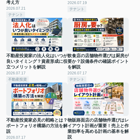
考え方
2026.07.19
2026.07.21
テナント
テナント
不動産投資家の法人化はいつが
飲食店の店舗物件選びは厨房が
良いタイミング？資産形成に役
要か？設備条件の確認ポイント
立つメリットを解説
を解説
2026.07.17
2026.07.17
不動産投資
テナント
不動産投資家必見の戦略とは？
物販路面店の店舗物件選びはレ
ポートフォリオ構築の方法を解
イアウト計画が重要！売上と作
説
業効率を高める計画の基本を解
説
2026.07.17