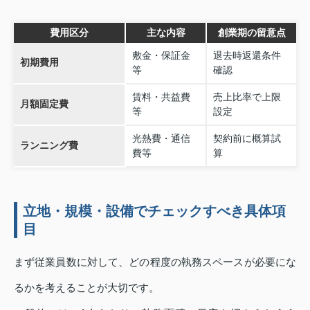
費用区分
主な内容
創業期の留意点
敷金・保証金
退去時返還条件
初期費用
等
確認
賃料・共益費
売上比率で上限
月額固定費
等
設定
光熱費・通信
契約前に概算試
ランニング費
費等
算
立地・規模・設備でチェックすべき具体項
目
まず従業員数に対して、どの程度の執務スペースが必要にな
るかを考えることが大切です。