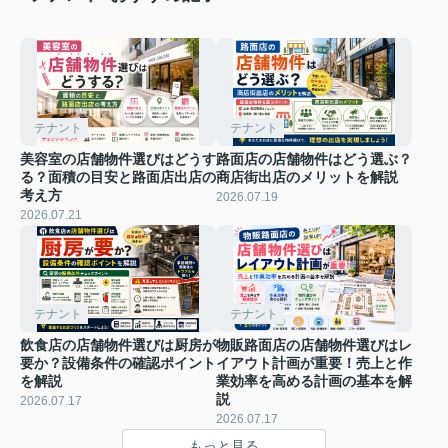
テナント
テナント
美容室の店舗物件選びはどうす
路面店の店舗物件はどう選ぶ？
る？面積の目安と路面店出店の
商店街出店のメリットを解説
考え方
2026.07.19
2026.07.21
テナント
テナント
飲食店の店舗物件選びは厨房が
物販路面店の店舗物件選びはレ
要か？設備条件の確認ポイント
イアウト計画が重要！売上と作
を解説
業効率を高める計画の基本を解
説
2026.07.17
2026.07.17
もっと見る