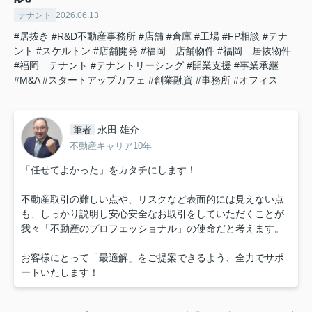
テナント
2026.06.13
#居抜き
#R&D不動産事務所
#店舗
#倉庫
#工場
#FP相談
#テナ
ント
#スケルトン
#店舗開発
#福岡 店舗物件
#福岡 居抜物件
#福岡 テナント
#テナントリーシング
#開業支援
#事業承継
#M&A
#スタートアップカフェ
#創業融資
#事務所
#オフィス
永田 雄介
筆者
不動産キャリア10年
「任せてよかった」をカタチにします！
不動産取引の難しい点や、リスクなど表面的には見えない点
も、しっかり説明し安心安全なお取引をしていただくことが
我々「不動産のプロフェッショナル」の使命だと考えます。
お客様にとって「最適解」をご提案できるよう、全力でサポ
ートいたします！