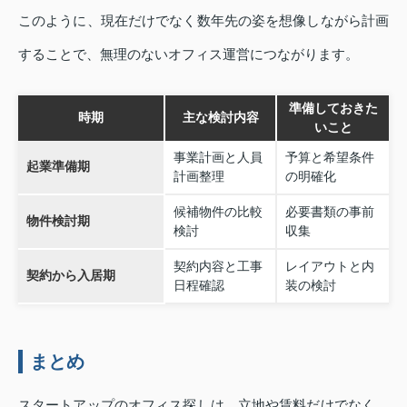
このように、現在だけでなく数年先の姿を想像しながら計画
することで、無理のないオフィス運営につながります。
準備しておきた
時期
主な検討内容
いこと
事業計画と人員
予算と希望条件
起業準備期
計画整理
の明確化
候補物件の比較
必要書類の事前
物件検討期
検討
収集
契約内容と工事
レイアウトと内
契約から入居期
日程確認
装の検討
まとめ
スタートアップのオフィス探しは、立地や賃料だけでなく、