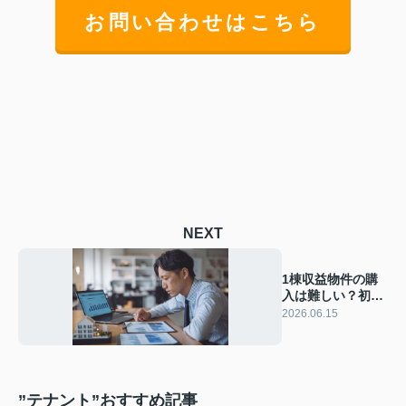
お問い合わせはこちら
NEXT
1棟収益物件の購
入は難しい？初心
者でも失敗しない
2026.06.15
手順を解説
”テナント”おすすめ記事