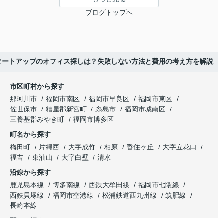
ブログトップへ
タートアップのオフィス探しは？失敗しない方法と費用の考え方を解説
市区町村から探す
那珂川市
福岡市南区
福岡市早良区
福岡市東区
佐世保市
糟屋郡新宮町
糸島市
福岡市城南区
三養基郡みやき町
福岡市博多区
町名から探す
梅田町
片縄西
大字成竹
柏原
香住ヶ丘
大字立花口
福吉
東油山
大字白壁
清水
沿線から探す
鹿児島本線
博多南線
西鉄大牟田線
福岡市七隈線
西鉄貝塚線
福岡市空港線
松浦鉄道西九州線
筑肥線
長崎本線