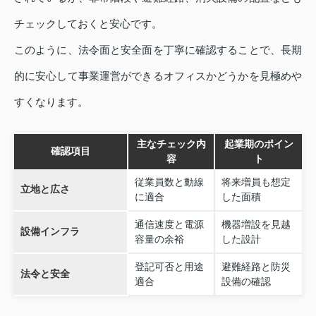
チェックしておくと安心です。
このように、法令面と安全面を丁寧に確認することで、長期
的に安心して事業運営ができるオフィスかどうかを見極めや
すくなります。
主なチェック内
起業期のポイン
確認項目
容
ト
従業員数と動線
将来増員も想定
立地と広さ
に適合
した面積
通信速度と電源
機器増設を見越
設備インフラ
容量の余裕
した設計
登記可否と用途
避難経路と防災
法令と安全
適合
設備の確認