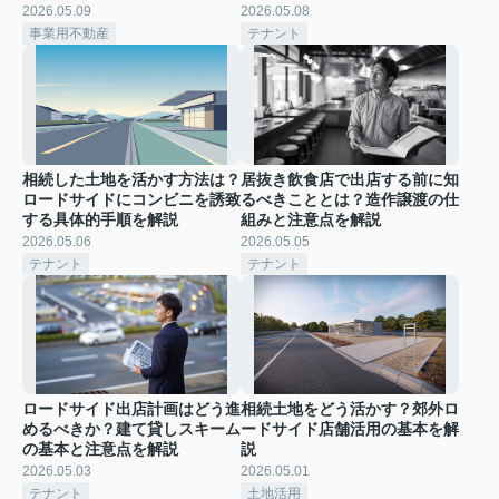
2026.05.09
2026.05.08
事業用不動産
テナント
相続した土地を活かす方法は？
居抜き飲食店で出店する前に知
ロードサイドにコンビニを誘致
るべきこととは？造作譲渡の仕
する具体的手順を解説
組みと注意点を解説
2026.05.06
2026.05.05
テナント
テナント
ロードサイド出店計画はどう進
相続土地をどう活かす？郊外ロ
めるべきか？建て貸しスキーム
ードサイド店舗活用の基本を解
の基本と注意点を解説
説
2026.05.03
2026.05.01
テナント
土地活用