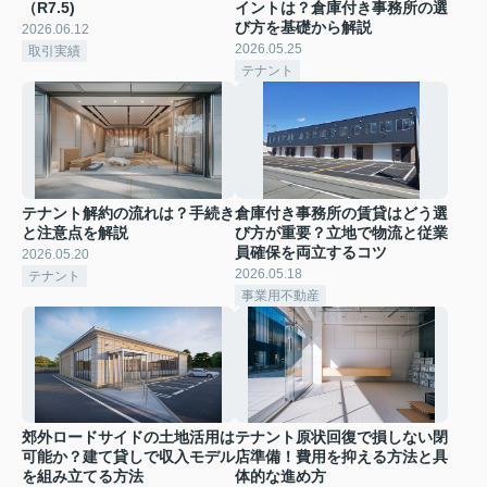
（R7.5)
イントは？倉庫付き事務所の選
び方を基礎から解説
2026.06.12
2026.05.25
取引実績
テナント
テナント解約の流れは？手続き
倉庫付き事務所の賃貸はどう選
と注意点を解説
び方が重要？立地で物流と従業
員確保を両立するコツ
2026.05.20
2026.05.18
テナント
事業用不動産
郊外ロードサイドの土地活用は
テナント原状回復で損しない閉
可能か？建て貸しで収入モデル
店準備！費用を抑える方法と具
を組み立てる方法
体的な進め方