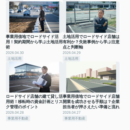
事業用借地でロードサイド活
土地活用でロードサイド店舗は
用！契約期間から学ぶ土地活用
有利か？失敗事例から学ぶ注意
術
点と判断軸
2026.04.30
2026.04.29
土地活用
土地活用
ロードサイド店舗の建て貸し活
事業用借地でロードサイド店舗
用術！移転時の資金計画とリス
開業を成功させる手順は？企業
ク管理のポイント
担当者が押さえたい準備と流れ
2026.04.28
2026.04.27
事業用不動産
事業用不動産