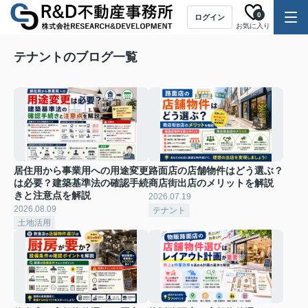
0
ログイン
お気に入り
テナントのブログ一覧
居住用から事業用への用途変更
路面店の店舗物件はどう選ぶ？
は必要？建築基準法の確認手続
商店街出店のメリットを解説
きと注意点を解説
2026.07.19
2026.08.09
テナント
土地活用