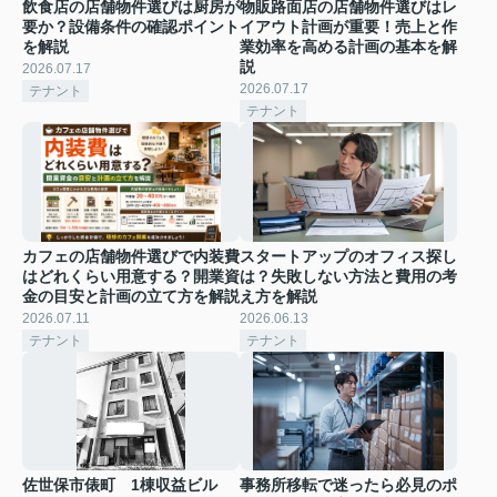
飲食店の店舗物件選びは厨房が
物販路面店の店舗物件選びはレ
要か？設備条件の確認ポイント
イアウト計画が重要！売上と作
を解説
業効率を高める計画の基本を解
説
2026.07.17
2026.07.17
テナント
テナント
カフェの店舗物件選びで内装費
スタートアップのオフィス探し
はどれくらい用意する？開業資
は？失敗しない方法と費用の考
金の目安と計画の立て方を解説
え方を解説
2026.07.11
2026.06.13
テナント
テナント
佐世保市俵町 1棟収益ビル
事務所移転で迷ったら必見のポ