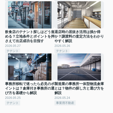
飲食店のテナント探しはどう進
退店時の居抜き活用は損か得
める？立地条件とポイントを押
か？譲渡料の査定方法をわかり
さえて出店成功を目指す
やすく解説
2026.05.27
2026.05.26
テナント
テナント
事務所移転で迷ったら必見のポ
製造業の事務所一体型物流倉庫
イントは？倉庫付き事務所の選
とは？物件の探し方と選び方を
び方を基礎から解説
解説
2026.05.25
2026.05.24
テナント
事業用不動産