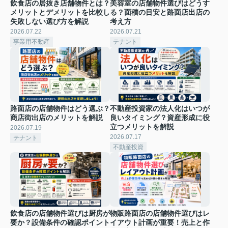
飲食店の居抜き店舗物件とは？
美容室の店舗物件選びはどうす
メリットとデメリットを比較し
る？面積の目安と路面店出店の
失敗しない選び方を解説
考え方
2026.07.22
2026.07.21
事業用不動産
テナント
路面店の店舗物件はどう選ぶ？
不動産投資家の法人化はいつが
商店街出店のメリットを解説
良いタイミング？資産形成に役
立つメリットを解説
2026.07.19
2026.07.17
テナント
不動産投資
飲食店の店舗物件選びは厨房が
物販路面店の店舗物件選びはレ
要か？設備条件の確認ポイント
イアウト計画が重要！売上と作