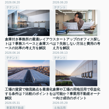
2026.06.20
2026.06.20
テナント
テナント
倉庫付き事務所の最適レイアウ
スタートアップのオフィス探し
トは？事務スペースと倉庫スペ
は？失敗しない方法と費用の考
ースの比率の考え方を解説
え方を解説
2026.06.16
2026.06.13
テナント
テナント
工場の賃貸で物流拠点を最適化
倉庫や工場の用地活用で収益化
する条件は？比較のポイントを
は可能か？事業用不動産オーナ
解説
ー向け成功のポイント
2026.05.31
2026.05.29
事業用不動産
土地活用