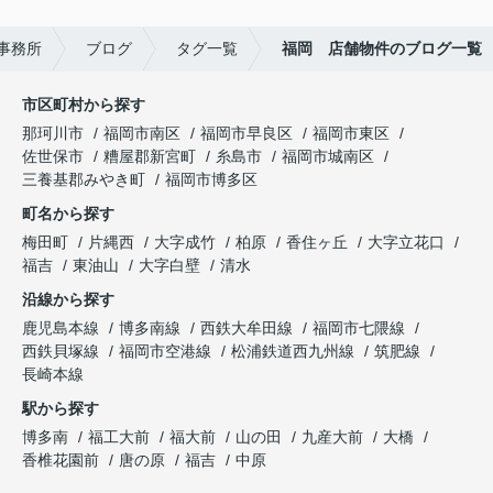
事務所
ブログ
タグ一覧
福岡 店舗物件のブログ一覧
市区町村から探す
那珂川市
福岡市南区
福岡市早良区
福岡市東区
佐世保市
糟屋郡新宮町
糸島市
福岡市城南区
三養基郡みやき町
福岡市博多区
町名から探す
梅田町
片縄西
大字成竹
柏原
香住ヶ丘
大字立花口
福吉
東油山
大字白壁
清水
沿線から探す
鹿児島本線
博多南線
西鉄大牟田線
福岡市七隈線
西鉄貝塚線
福岡市空港線
松浦鉄道西九州線
筑肥線
長崎本線
駅から探す
博多南
福工大前
福大前
山の田
九産大前
大橋
香椎花園前
唐の原
福吉
中原