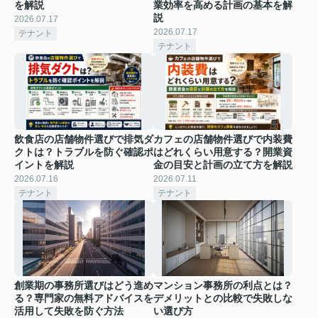
を解説
業効率を高める計画の基本を解
説
2026.07.17
2026.07.17
テナント
テナント
飲食店の店舗物件選びで排気ダ
カフェの店舗物件選びで内装費
クトは？トラブルを防ぐ確認ポ
はどれくらい用意する？開業資
イントを解説
金の目安と計画の立て方を解説
2026.07.16
2026.07.11
テナント
テナント
創業期の事務所選びはどう進め
マンション事務所の利点とは？
る？専門家の無料アドバイスを
デメリットとの比較で失敗しな
活用して失敗を防ぐ方法
い選び方