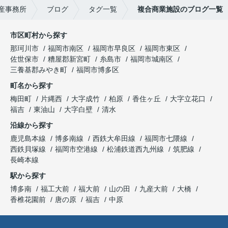
産事務所
ブログ
タグ一覧
複合商業施設のブログ一覧
市区町村から探す
那珂川市
福岡市南区
福岡市早良区
福岡市東区
佐世保市
糟屋郡新宮町
糸島市
福岡市城南区
三養基郡みやき町
福岡市博多区
町名から探す
梅田町
片縄西
大字成竹
柏原
香住ヶ丘
大字立花口
福吉
東油山
大字白壁
清水
沿線から探す
鹿児島本線
博多南線
西鉄大牟田線
福岡市七隈線
西鉄貝塚線
福岡市空港線
松浦鉄道西九州線
筑肥線
長崎本線
駅から探す
博多南
福工大前
福大前
山の田
九産大前
大橋
香椎花園前
唐の原
福吉
中原