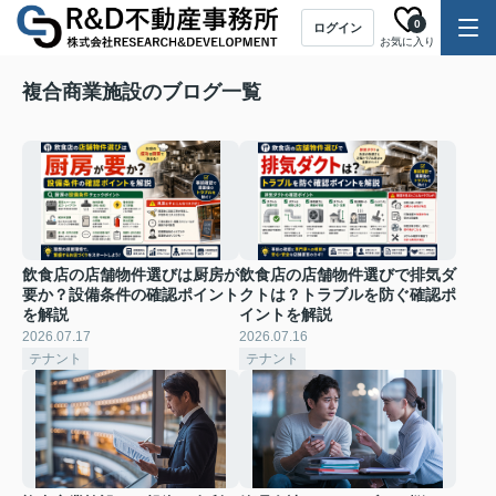
0
ログイン
お気に入り
複合商業施設のブログ一覧
飲食店の店舗物件選びは厨房が
飲食店の店舗物件選びで排気ダ
要か？設備条件の確認ポイント
クトは？トラブルを防ぐ確認ポ
を解説
イントを解説
2026.07.17
2026.07.16
テナント
テナント