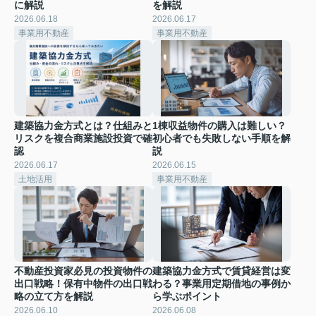
に解説
を解説
2026.06.18
2026.06.17
事業用不動産
事業用不動産
建築協力金方式とは？仕組みと
1棟収益物件の購入は難しい？
リスクを複合商業施設投資で確
初心者でも失敗しない手順を解
認
説
2026.06.17
2026.06.15
土地活用
事業用不動産
不動産投資家必見の投資物件の
建築協力金方式で賃貸経営は変
出口戦略！保有中物件の出口戦
わる？事業用定期借地の事例か
略の立て方を解説
ら学ぶポイント
2026.06.10
2026.06.08