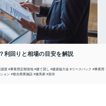
？利回りと相場の目安を解説
作譲渡
#事業用定期借地
#建て貸し
#建築協力金
#リースバック
#事業用
ンション
#複合商業施設
#健美家
#楽待
！