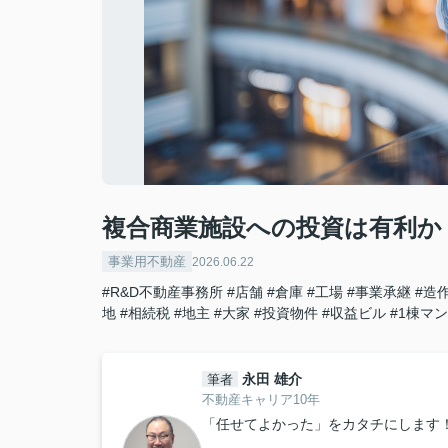
複合商業施設への投資は有利か
事業用不動産
2026.06.22
#R&D不動産事務所
#店舗
#倉庫
#工場
#事業承継
#造
地
#相続税
#地主
#大家
#投資物件
#収益ビル
#1棟マ
永田 雄介
筆者
不動産キャリア10年
「任せてよかった」をカタチにします