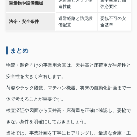
床荷重とスラブ構
集中荷重と補
重量物や設備機械
造性能
強必要性
避難経路と防災設
妥協不可の安
法令・安全条件
備配置
全基準
まとめ
物流・製造向けの事業用倉庫は、天井高と床荷重が生産性と
安全性を大きく左右します。
荷姿やラック段数、マテハン機器、将来の自動化計画まで一
体で考えることが重要です。
検査済証や図面から天井高・床荷重を正確に確認し、妥協で
きない条件を明確にしておきましょう。
当社では、事業計画を丁寧にヒアリングし、最適な倉庫・工