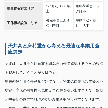
1㎡あたり2.0t以
集中荷重とラッ
重量物保管エリア
上
ク脚部
機械重量により
基礎形状と振
工作機械設置エリア
個別設計
動・沈下
天井高と床荷重から考える最適な事業用倉
庫選定
まずは、天井高と床荷重を組み合わせて確認するための視点
を整理しておくことが大切です。
現在の保管量や生産量だけでなく、将来の自動化設備導入や
増築・増床の可能性も見据えて条件を洗い出すことで、短期
と中長期の両方で無理のない倉庫利用がしやすくなります。