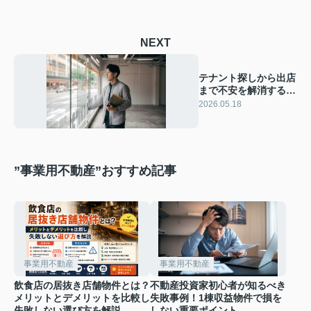
NEXT
テナント探しから出店
まで不安を解消する手
順は？初めてでも失敗
2026.05.18
しない流れを解説
”事業用不動産”おすすめ記事
事業用不動産
事業用不動産
飲食店の居抜き店舗物件とは？
不動産投資家初心者が知るべき
メリットとデメリットを比較し
失敗事例！1棟収益物件で損を
失敗しない選び方を解説
しない重要ポイント