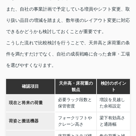
また、自社の事業計画で予定している増員やシフト変更、取
り扱い品目の増減を踏まえ、数年後のレイアウト変更に対応
できるかどうかも検討しておくことが重要です。
こうした流れで比較検討を行うことで、天井高と床荷重の条
件を満たすだけでなく、自社の成長戦略に合った倉庫・工場
を選びやすくなります。
天井高・床荷重の
検討のポイン
確認項目
観点
ト
必要ラック段数と
増設を見越し
現在と将来の荷量
保管密度
た余裕設定
フォークリフトや
梁下有効高さ
荷姿と搬送機器
クレーン高さ
と通路幅