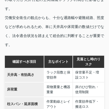
す。
労働安全衛生の観点からも、十分な通路幅や避難経路、照度
などが求められるため、単に天井高や床荷重の数値だけでな
く、法令適合状況を踏まえて総合的に判断することが重要で
す。
見落とし時のリ
確認すべき項目
主なポイント
スク
ラック段数と保
保管量不足・増
天井高・有効高さ
管効率
設コスト
荷物重量と機器
床のひび割れ・
床荷重
重量
使用制限
作業動線とレイ
作業効率低下・
柱スパン・延床面積
アウト
搬送ロス