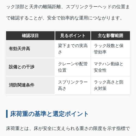
ック頂部と天井の離隔距離、スプリンクラーヘッドの位置ま
で確認することが、安全で効率的な運用につながります。
確認項目
見るポイント
主な影響範囲
梁下までの実高
ラック段数と保
有効天井高
さ
管効率
クレーンや配管
マテハン動線と
設備との干渉
位置
安全性
スプリンクラー
ラック高さと防
消防関連条件
高さ
火対策
床荷重の基準と選定ポイント
床荷重とは、床が安全に支えられる重さの限度を示す指標で