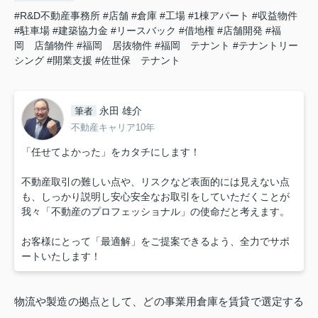
#R&D不動産事務所
#店舗
#倉庫
#工場
#1棟アパート
#収益物件
#駐車場
#建築協力金
#リースバック
#借地権
#店舗開発
#福
岡 店舗物件
#福岡 居抜物件
#福岡 テナント
#テナントリー
シング
#開業支援
#佐世保 テナント
永田 雄介
筆者
不動産キャリア10年
「任せてよかった」をカタチにします！
不動産取引の難しい点や、リスクなど表面的には見えない点
も、しっかり説明し安心安全なお取引をしていただくことが
我々「不動産のプロフェッショナル」の使命だと考えます。
お客様にとって「最適解」をご提案できるよう、全力でサポ
ートいたします！
物流や製造の拠点として、どの事業用倉庫を賃貸で選定する