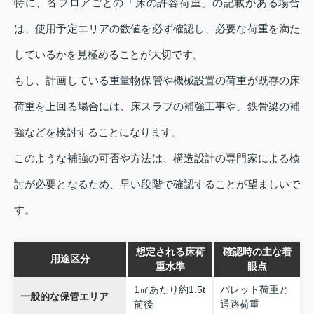
特に、各フロアごとの「床の許容荷重」の記載がある場合
は、使用予定エリアの数値を必ず確認し、必要な荷重を満た
しているかを見極めることが大切です。
もし、計画している重量物保管や機械設置の荷重が既存の床
荷重を上回る場合には、床スラブの補強工事や、鉄骨梁の補
強などを検討することになります。
このような補強の可否や方法は、構造設計の専門家による検
討が必要となるため、早い段階で確認することが望ましいで
す。
想定される床荷
確認時の主な着
用途区分
重水準
眼点
1㎡あたり約1.5t
パレット荷重と
一般的な保管エリア
前後
通路荷重