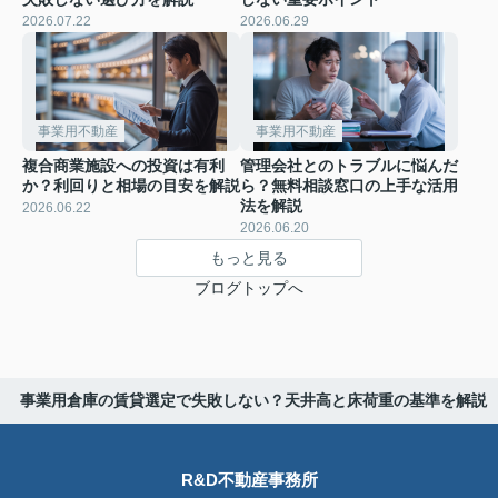
2026.07.22
2026.06.29
事業用不動産
事業用不動産
複合商業施設への投資は有利
管理会社とのトラブルに悩んだ
か？利回りと相場の目安を解説
ら？無料相談窓口の上手な活用
法を解説
2026.06.22
2026.06.20
もっと見る
ブログトップへ
事業用倉庫の賃貸選定で失敗しない？天井高と床荷重の基準を解説
R&D不動産事務所