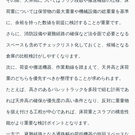
その際、天井高についてはラック段数や搬送機器の仕様、床
荷重については保管物の最大重量や機械設備の総重量を基準
に、余裕を持った数値を前提に検討することが重要です。
さらに、消防設備や避難経路の確保など法令面で必要となる
スペースも含めてチェックリスト化しておくと、候補となる
倉庫の比較検討がしやすくなります。
次に、荷姿や搬送機器、作業動線を踏まえて、天井高と床荷
重のどちらを優先すべきか整理することが求められます。
たとえば、高さのあるパレットラックを多段で組む計画であ
れば天井高の確保が優先度の高い条件となり、反対に重量物
を据え付ける工程が中心であれば、床荷重とスラブの構造性
能がより重要な検討ポイントとなります。
一方で、避難経路となる通路幅や荷役機器の旋回スペースな