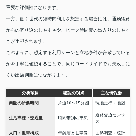
重要な評価軸になります。
一方、働く世代の短時間利用を想定する場合には、通勤経路
からの寄り道のしやすさや、ピーク時間帯の出入りのしやす
さが重視されます。
このように、想定する利用シーンと立地条件が合致している
かを丁寧に確認することで、同じロードサイドでも失敗しに
くい出店判断につながります。
分析項目
確認の視点
主な情報源
商圏の所要時間
片道10〜15分圏
現地走行・地図
道路交通センサ
生活導線・交通量
時間帯別の車流
ス
人口・世帯構成
年齢層と世帯像
国勢調査・統計