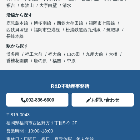
福吉
東油山
大字白壁
清水
沿線から探す
鹿児島本線
博多南線
西鉄大牟田線
福岡市七隈線
西鉄貝塚線
福岡市空港線
松浦鉄道西九州線
筑肥線
長崎本線
駅から探す
博多南
福工大前
福大前
山の田
九産大前
大橋
香椎花園前
唐の原
福吉
中原
R&D不動産事務所
092-836-6600
お問い合わせ
〒819-0043
福岡県福岡市西区野方１丁目5-9 2F
営業時間：
10:00~18:00
定休日：
日曜日、祝日、夏季休暇、年末年始