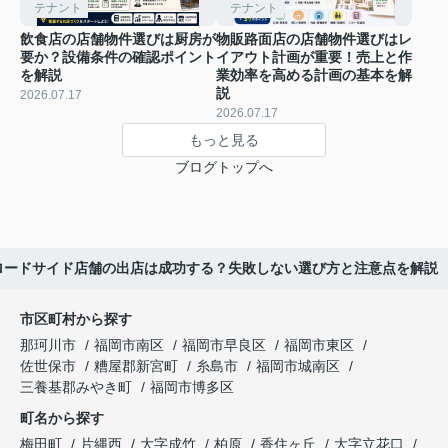
テナント
テナント
飲食店の店舗物件選びは厨房が
物販路面店の店舗物件選びはレ
要か？設備条件の確認ポイント
イアウト計画が重要！売上と作
を解説
業効率を高める計画の基本を解
説
2026.07.17
2026.07.17
もっと見る
ブログトップへ
ロードサイド店舗の出店は成功する？失敗しない選び方と注意点を解説
市区町村から探す
那珂川市
福岡市南区
福岡市早良区
福岡市東区
佐世保市
糟屋郡新宮町
糸島市
福岡市城南区
三養基郡みやき町
福岡市博多区
町名から探す
梅田町
片縄西
大字成竹
柏原
香住ヶ丘
大字立花口