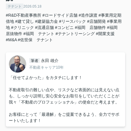
テナント
2026.05.18
#R&D不動産事務所
#ロードサイド店舗
#造作譲渡
#事業用定期
借地
#建て貸し
#建築協力金
#リースバック
#店舗開発
#事業用
地
#クリニック
#流通店舗
#コンビニ
#福岡 店舗物件
#福岡
居抜物件
#福岡 テナント
#テナントリーシング
#開業支援
#M&A
#佐世保 テナント
永田 雄介
筆者
不動産キャリア10年
「任せてよかった」をカタチにします！
不動産取引の難しい点や、リスクなど表面的には見えない点
も、しっかり説明し安心安全なお取引をしていただくことが
我々「不動産のプロフェッショナル」の使命だと考えます。
お客様にとって「最適解」をご提案できるよう、全力でサポ
ートいたします！