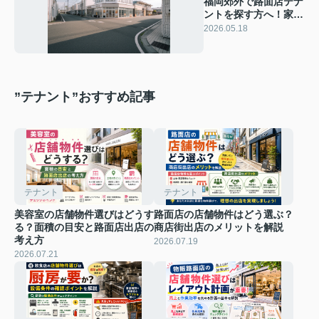
福岡郊外で路面店テナ
ントを探す方へ！家賃
相場と出店エリア比較
2026.05.18
のポイントを解説
”テナント”おすすめ記事
テナント
テナント
美容室の店舗物件選びはどうす
路面店の店舗物件はどう選ぶ？
る？面積の目安と路面店出店の
商店街出店のメリットを解説
考え方
2026.07.19
2026.07.21