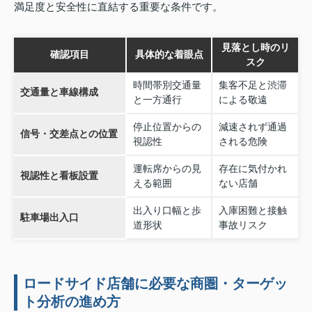
満足度と安全性に直結する重要な条件です。
見落とし時のリ
確認項目
具体的な着眼点
スク
時間帯別交通量
集客不足と渋滞
交通量と車線構成
と一方通行
による敬遠
停止位置からの
減速されず通過
信号・交差点との位置
視認性
される危険
運転席からの見
存在に気付かれ
視認性と看板設置
える範囲
ない店舗
出入り口幅と歩
入庫困難と接触
駐車場出入口
道形状
事故リスク
ロードサイド店舗に必要な商圏・ターゲッ
ト分析の進め方