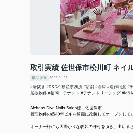
取引実績 佐世保市松川町 ネイ
取引実績
2026.04.25
#居抜き
#R&D不動産事務所
#店舗
#倉庫
#造作譲渡
#
居抜物件
#福岡 テナント
#テナントリーシング
#M&A
Aichans Diva Nails Salon様 佐世保市
管理物件の築40年ビルを綺麗に改装してオープンして
オーナー様にも大掛かりな改装の許可を頂き、出店者