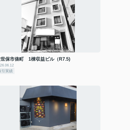
世保市俵町 1棟収益ビル（R7.5)
26.06.12
取引実績