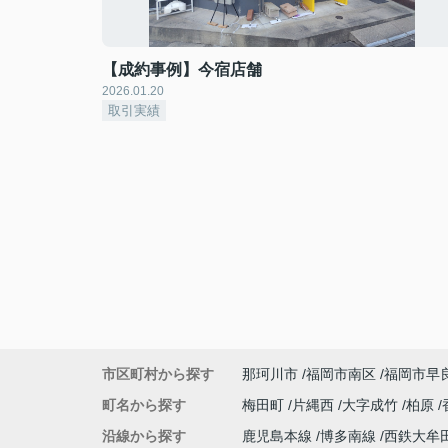
【成約事例】今宿店舗
2026.01.20
取引実績
市区町村から探す
那珂川市
福岡市南区
福岡市早
町名から探す
梅田町
片縄西
大字成竹
柏原
沿線から探す
鹿児島本線
博多南線
西鉄大牟