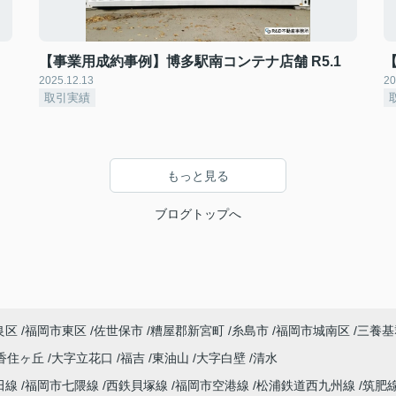
【事業用成約事例】博多駅南コンテナ店舗 R5.1
2025.12.13
20
取引実績
もっと見る
ブログトップへ
良区
福岡市東区
佐世保市
糟屋郡新宮町
糸島市
福岡市城南区
三養基
香住ヶ丘
大字立花口
福吉
東油山
大字白壁
清水
田線
福岡市七隈線
西鉄貝塚線
福岡市空港線
松浦鉄道西九州線
筑肥