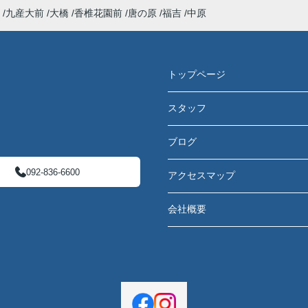
九産大前
大橋
香椎花園前
唐の原
福吉
中原
トップページ
スタッフ
ブログ
092-836-6600
アクセスマップ
会社概要