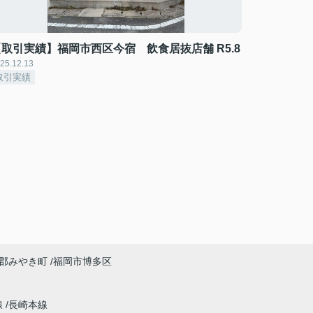
【取引実績】福岡市西区今宿 飲食居抜店舗 R5.8
25.12.13
取引実績
郡みやき町
福岡市博多区
線
長崎本線