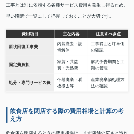
工事とは別に依頼する各種サービス費用も発生し得るため、
早い段階で一覧にして把握しておくことが大切です。
費用項目
主な内容
注意すべき点
内装撤去・設
工事範囲と坪単価
原状回復工事費
備解体
の確認
家賃・共益
解約予告期間と工
固定費負担
費・光熱費
期の管理
什器廃棄・看
産業廃棄物処理方
処分・専門サービス費
板撤去等
法の確認
飲食店を閉店する際の費用相場と計算の考
え方
飲食店を閉店するときの費用相場は、まず店舗の広さと造作