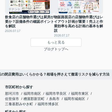
テナント
テナント
飲食店の店舗物件選びは厨房が
物販路面店の店舗物件選びはレ
要か？設備条件の確認ポイント
イアウト計画が重要！売上と作
を解説
業効率を高める計画の基本を解
説
2026.07.17
2026.07.17
もっと見る
ブログトップへ
店の閉店費用はいくらかかる？相場を押さえて撤退リスクを減らす方法
市区町村から探す
那珂川市
福岡市南区
福岡市早良区
福岡市東区
佐世保市
糟屋郡新宮町
糸島市
福岡市城南区
三養基郡みやき町
福岡市博多区
町名から探す