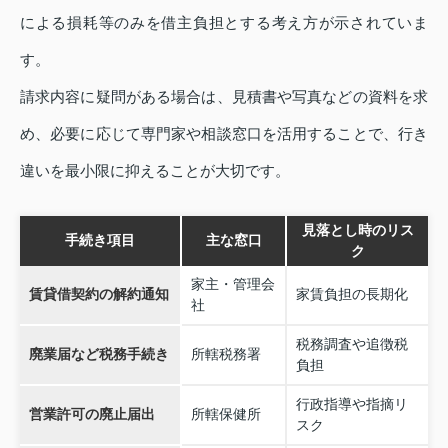
による損耗等のみを借主負担とする考え方が示されていま
す。
請求内容に疑問がある場合は、見積書や写真などの資料を求
め、必要に応じて専門家や相談窓口を活用することで、行き
違いを最小限に抑えることが大切です。
見落とし時のリス
手続き項目
主な窓口
ク
家主・管理会
賃貸借契約の解約通知
家賃負担の長期化
社
税務調査や追徴税
廃業届など税務手続き
所轄税務署
負担
行政指導や指摘リ
営業許可の廃止届出
所轄保健所
スク