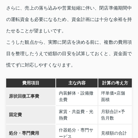
さらに、売上の落ち込みや営業短縮に伴い、閉店準備期間中
の運転資金も必要になるため、資金計画には十分な余裕を持
たせることが望ましいです。
こうした観点から、実際に閉店を決める前に、複数の費用項
目を整理したうえで総額の目安を試算しておくと、資金面で
慌てずに対応しやすくなります。
費用項目
主な内容
計算の考え方
内装解体・設備撤
坪単価×店舗
原状回復工事費
去費
面積
家賃・共益費・光
月額合計×予
固定費
熱費
告月数
什器処分・専門サ
処分・専門費用
見積額の合計
ービス