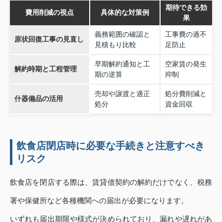
期待できる効
費用削減の視点
具体的な対策例
果
義務範囲の確認と
工事費の過不
原状回復工事の見直し
見積もり比較
足防止
早期解約通知と工
空家賃の発生
解約時期と工程管理
期の逆算
抑制
売却や譲渡と適正
処分費削減と
什器備品の活用
処分
資金回収
飲食店閉店時に必要な手続きと注意すべき
リスク
飲食店を閉店する際は、賃貸借契約の解約だけでなく、税務
署や保健所など各種機関への届出が必要になります。
いずれも届出期限や様式が決められており、漏れや遅れがあ