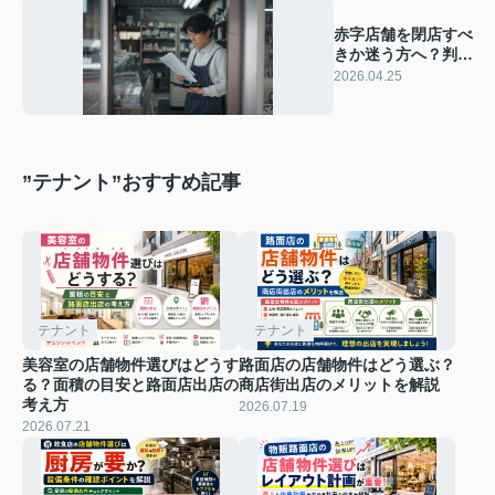
赤字店舗を閉店すべ
きか迷う方へ？判断
の基準と見直すポイ
2026.04.25
ントを解説
”テナント”おすすめ記事
テナント
テナント
美容室の店舗物件選びはどうす
路面店の店舗物件はどう選ぶ？
る？面積の目安と路面店出店の
商店街出店のメリットを解説
考え方
2026.07.19
2026.07.21