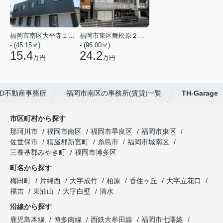
福岡市南区大平寺１丁目
福岡市東区舞松原２丁目
- (45.15㎡)
- (96.00㎡)
15.4
24.2
万円
万円
D不動産事務所
福岡市南区の事務所(賃貸)一覧
TH-Garage
市区町村から探す
那珂川市
福岡市南区
福岡市早良区
福岡市東区
佐世保市
糟屋郡新宮町
糸島市
福岡市城南区
三養基郡みやき町
福岡市博多区
町名から探す
梅田町
片縄西
大字成竹
柏原
香住ヶ丘
大字立花口
福吉
東油山
大字白壁
清水
沿線から探す
鹿児島本線
博多南線
西鉄大牟田線
福岡市七隈線