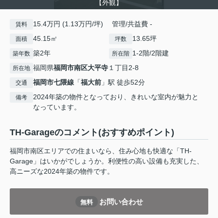
【外観】
15.4万円 (1.13万円/坪) 管理/共益費 -
賃料
45.15㎡
13.65坪
面積
坪数
築2年
1-2階/2階建
築年数
所在階
福岡県
福岡市南区
大平寺
１丁目2-8
所在地
福岡市七隈線
「
福大前
」駅 徒歩52分
交通
2024年築の物件となっており、きれいな室内が魅力と
備考
なっています。
TH-Garageのコメント(おすすめポイント)
福岡市南区エリアでの住まいなら、住み心地も快適な「TH-
Garage」はいかがでしょうか。利便性の高い設備も充実した、
高ニーズな2024年築の物件です。
お問い合わせ
無料