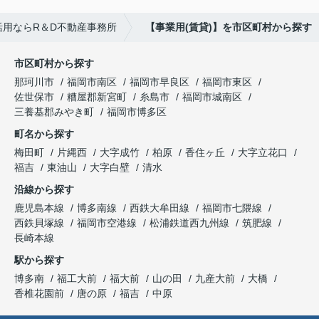
用ならR＆D不動産事務所
【事業用(賃貸)】を市区町村から探す
市区町村から探す
那珂川市
福岡市南区
福岡市早良区
福岡市東区
佐世保市
糟屋郡新宮町
糸島市
福岡市城南区
三養基郡みやき町
福岡市博多区
町名から探す
梅田町
片縄西
大字成竹
柏原
香住ヶ丘
大字立花口
福吉
東油山
大字白壁
清水
沿線から探す
鹿児島本線
博多南線
西鉄大牟田線
福岡市七隈線
西鉄貝塚線
福岡市空港線
松浦鉄道西九州線
筑肥線
長崎本線
駅から探す
博多南
福工大前
福大前
山の田
九産大前
大橋
香椎花園前
唐の原
福吉
中原